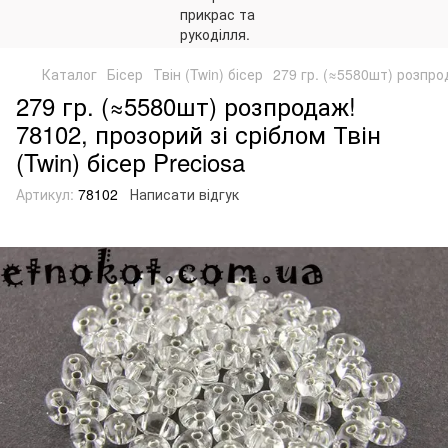
Каталог
Бісер
Твін (Twin) бісер
279 гр. (≈5580шт) розпрод
279 гр. (≈5580шт) розпродаж!
78102, прозорий зі сріблом Твін
(Twin) бісер Preciosa
Артикул:
78102
Написати відгук