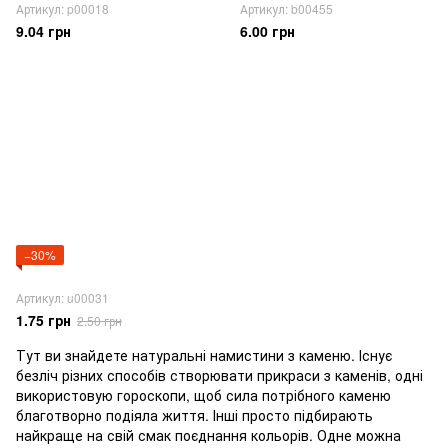
Артикул: p00018
Артикул: b00455
9.04 грн
6.00 грн
−30%
Артикул: u00031
1.75 грн
2.50 грн
Тут ви знайдете натуральні намистини з каменю. Існує
безліч різних способів створювати прикраси з каменів, одні
використовую гороскопи, щоб сила потрібного каменю
благотворно подіяла життя. Інші просто підбирають
найкраще на свій смак поєднання кольорів. Одне можна