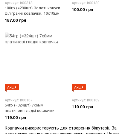
Артикул: fr00318
Артикул: fr00130
100гр (≈290шт) Золоті конуси
100.00 грн
філігранні ковпачки, 16x10мм
187.00 грн
Акція
Акція
Артикул: fr00167
Артикул: fr00169
54гр (≈324шт) 7x6мм
110.00 грн
платинові гладкі ковпачки
119.00 грн
Ковпачки використовують для створення біжутерії. За
допомогою таких шапочок завершують прикраси. Часто