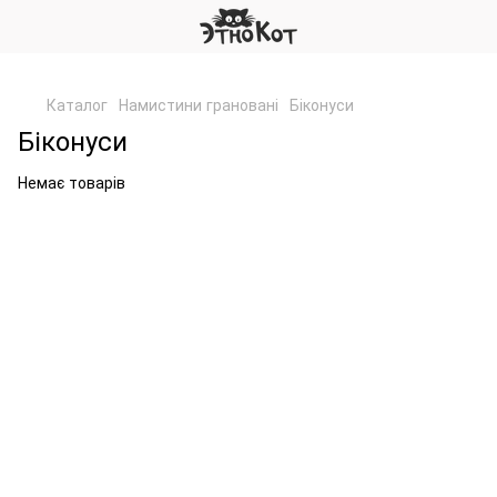
,
Каталог
Намистини грановані
Біконуси
Біконуси
Немає товарів