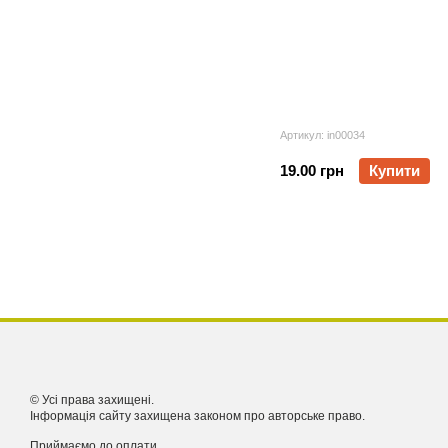
Артикул: in00034
19.00 грн
Купити
© Усі права захищені.
Інформація сайту захищена законом про авторське право.
Приймаємо до оплати