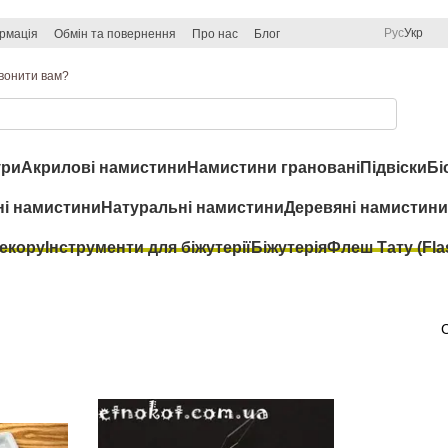
Рус
Укр
рмація
Обмін та повернення
Про нас
Блог
вонити вам?
ри
Акрилові намистини
Намистини грановані
Підвіски
Бі
ні намистини
Натуральні намистини
Деревяні намистини
декору
Інструменти для біжутерії
Біжутерія
Флеш Тату (Flas