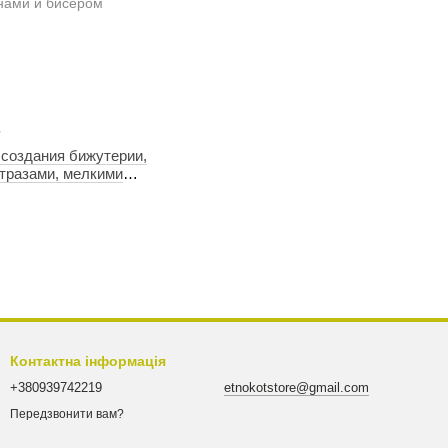
7
 создания бижутерии,
стразами, мелкими
 бисером
Контактна інформація
+380939742219
etnokotstore@gmail.com
Передзвонити вам?