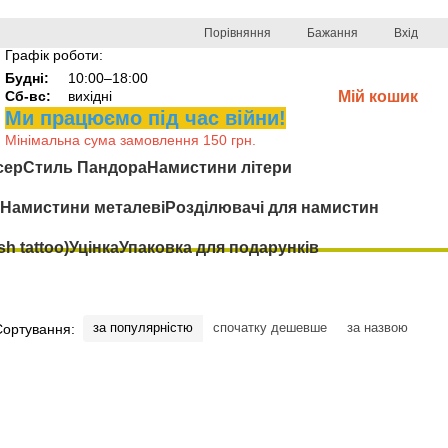
Порівняння
Бажання
Вхід
Графік роботи:
Будні:
10:00–18:00
Сб-вс:
вихідні
Мій кошик
Ми працюємо під час війни!
Мінімальна сума замовлення 150 грн.
сер
Стиль Пандора
Намистини літери
Намистини металеві
Розділювачі для намистин
h tattoo)
Уцінка
Упаковка для подарунків
за популярністю
спочатку дешевше
за назвою
Сортування: