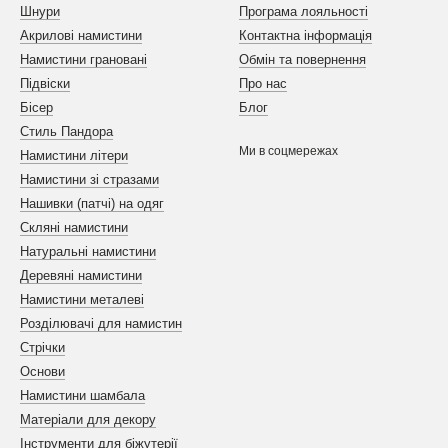
Шнури
Програма лояльності
Акрилові намистини
Контактна інформація
Намистини грановані
Обмін та повернення
Підвіски
Про нас
Бісер
Блог
Стиль Пандора
Ми в соцмережах
Намистини літери
Намистини зі стразами
Нашивки (патчі) на одяг
Скляні намистини
Натуральні намистини
Деревяні намистини
Намистини металеві
Розділювачі для намистин
Стрічки
Основи
Намистини шамбала
Матеріали для декору
Інструменти для біжутерії