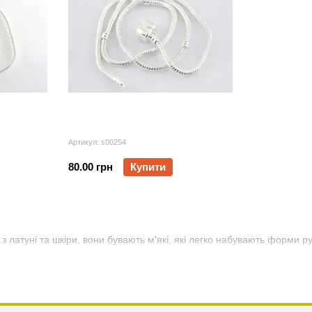
Артикул: s00254
80.00 грн
Купити
з латуні та шкіри, вони бувають м'які, які легко набувають форми ру