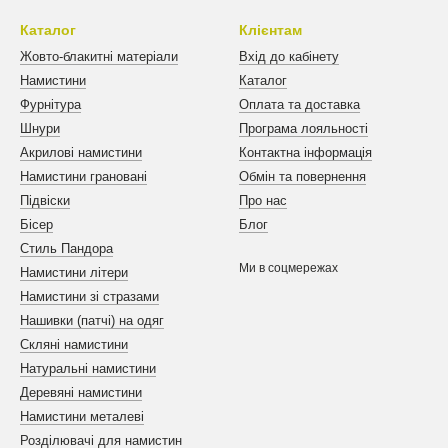
Каталог
Клієнтам
Жовто-блакитні матеріали
Вхід до кабінету
Намистини
Каталог
Фурнітура
Оплата та доставка
Шнури
Програма лояльності
Акрилові намистини
Контактна інформація
Намистини грановані
Обмін та повернення
Підвіски
Про нас
Бісер
Блог
Стиль Пандора
Ми в соцмережах
Намистини літери
Намистини зі стразами
Нашивки (патчі) на одяг
Скляні намистини
Натуральні намистини
Деревяні намистини
Намистини металеві
Розділювачі для намистин