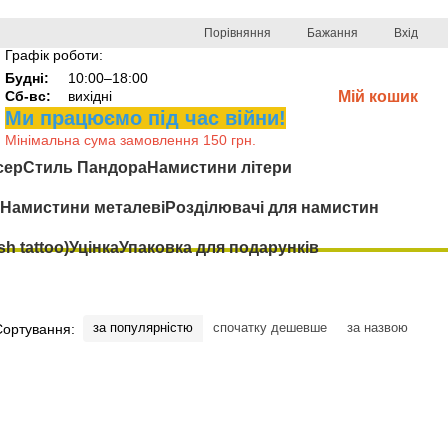
Порівняння
Бажання
Вхід
Графік роботи:
Будні:
10:00–18:00
Сб-вс:
вихідні
Мій кошик
Ми працюємо під час війни!
Мінімальна сума замовлення 150 грн.
сер
Стиль Пандора
Намистини літери
Намистини металеві
Розділювачі для намистин
h tattoo)
Уцінка
Упаковка для подарунків
за популярністю
спочатку дешевше
за назвою
Сортування: