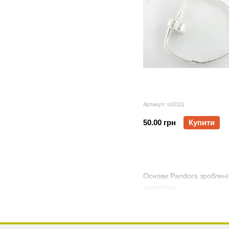
Артикул: s00111
50.00 грн
Купити
Основи Pandora зроблені 
намистин.