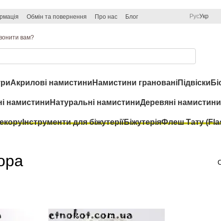
Рус
Укр
рмація
Обмін та повернення
Про нас
Блог
вонити вам?
ри
Акрилові намистини
Намистини грановані
Підвіски
Бі
ні намистини
Натуральні намистини
Деревяні намистини
декору
Інструменти для біжутерії
Біжутерія
Флеш Тату (Flas
ора