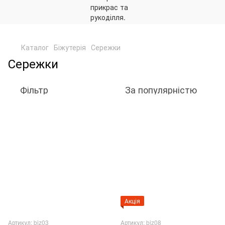
,
Каталог
Біжутерія
Сережки
Сережки
Фільтр
За популярністю
Акція
Артикул: biz03
Артикул: biz08