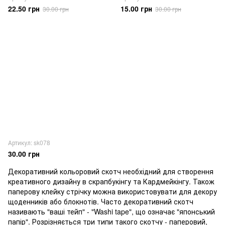
22.50 грн
15.00 грн
30.00 грн
30.00 грн
Артикул: sk078
30.00 грн
Декоративний кольоровий скотч необхідний для створення
креативного дизайну в скрапбукінгу та Кардмейкінгу. Також
паперову клейку стрічку можна використовувати для декору
щоденників або блокнотів. Часто декоративний скотч
називають "ваші тейп" - "Washi tape", що означає "японський
папір". Розрізняється три типи такого скотчу - паперовий,