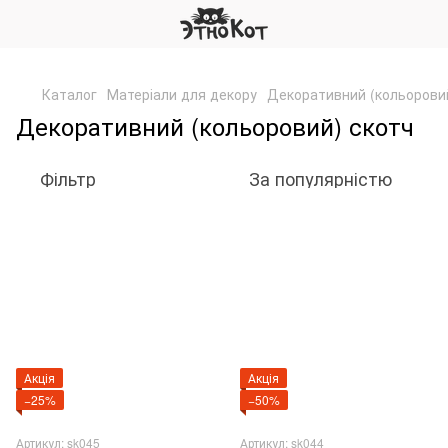
,
Каталог
Матеріали для декору
Декоративний (кольорови
Декоративний (кольоровий) скотч
Фільтр
За популярністю
Акція
Акція
−25%
−50%
Артикул: sk045
Артикул: sk044