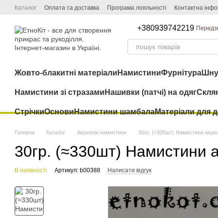
Перейти до основного контенту
Каталог
Оплата та доставка
Програма лояльності
Контактна інфо
+380939742219
Передз
Жовто-блакитні матеріали
Намистини
Фурнітура
Шну
Намистини зі стразами
Нашивки (патчі) на одяг
Скля
Стрічки
Основи
Намистини шамбала
Матеріали для 
Головна
Каталог
Акрилові намистини
30гр. (≈330шт) Намистини акри
30гр. (≈330шт) Намистини 
В наявності
Артикул: b00388
Написати відгук