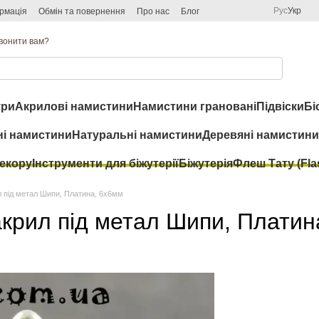
Рус
Укр
рмація
Обмін та повернення
Про нас
Блог
вонити вам?
ри
Акрилові намистини
Намистини грановані
Підвіски
Бі
ні намистини
Натуральні намистини
Деревяні намистини
декору
Інструменти для біжутерії
Біжутерія
Флеш Тату (Flas
л під метал Шипи, Платина, 6x6мм
акрил під метал Шипи, Платин