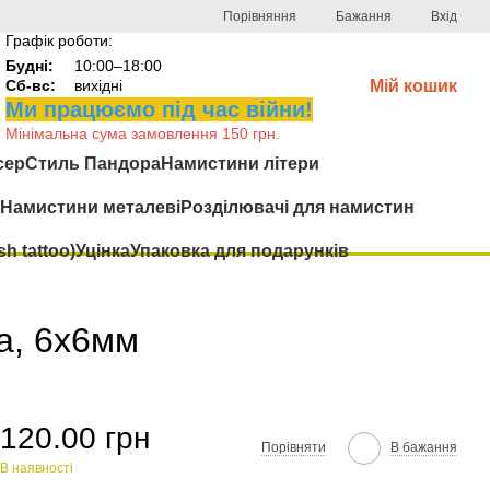
Порівняння
Бажання
Вхід
Графік роботи:
Будні:
10:00–18:00
Сб-вс:
вихідні
Мій кошик
Ми працюємо під час війни!
Мінімальна сума замовлення 150 грн.
сер
Стиль Пандора
Намистини літери
Намистини металеві
Розділювачі для намистин
h tattoo)
Уцінка
Упаковка для подарунків
а, 6x6мм
120.00 грн
Порівняти
В бажання
В наявності