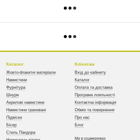
Каталог
Клієнтам
Жовто-блакитні матеріали
Вхід до кабінету
Намистини
Каталог
Фурнітура
Оплата та доставка
Шнури
Програма лояльності
Акрилові намистини
Контактна інформація
Намистини грановані
Обмін та повернення
Підвіски
Про нас
Бісер
Блог
Стиль Пандора
Ми в соцмережах
Намистини літери