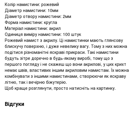
Колір намистини: рожевий
Діаметр намистини: 10мм
Діаметр отвору намистини: 2мм
Форма намистини: кругла
Матеріал намистини: акрил
Одиниця виміру намистини: 100 штук
Рожевий намист з акрилу. Ці намистинки мають глянсову
блискучу поверхню, і дуже невелику вагу. Тому з них можна
подітися різноманітні яскраві прикраси. Такі намистини
будуть зітре доречно в будь-якому виробі, тому що з
першого погляду і не скажеш що вони акрилові, у цих крихт
немає швів, властивих іншим акриловим намистам. Їх можна
комбінувати з іншими намистинами, створюючи як яскраву
літню, так і вечірню біжутерію.
Щоб краще розглянути, просто натисніть на картинку.
Відгуки