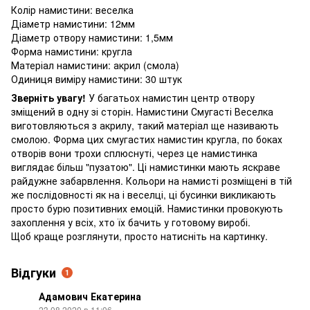
Колір намистини: веселка
Діаметр намистини: 12мм
Діаметр отвору намистини: 1,5мм
Форма намистини: кругла
Матеріал намистини: акрил (смола)
Одиниця виміру намистини: 30 штук
Зверніть увагу!
У багатьох намистин центр отвору
зміщений в одну зі сторін. Намистини Смугасті Веселка
виготовляються з акрилу, такий матеріал ще називають
смолою. Форма цих смугастих намистин кругла, по боках
отворів вони трохи сплюснуті, через це намистинка
виглядає більш "пузатою". Ці намистинки мають яскраве
райдужне забарвлення. Кольори на намисті розміщені в тій
же послідовності як на і веселці, ці бусинки викликають
просто бурю позитивних емоцій. Намистинки провокують
захоплення у всіх, хто їх бачить у готовому виробі.
Щоб краще розглянути, просто натисніть на картинку.
Відгуки
1
Адамович Екатерина
23.08.2020 в 11:06