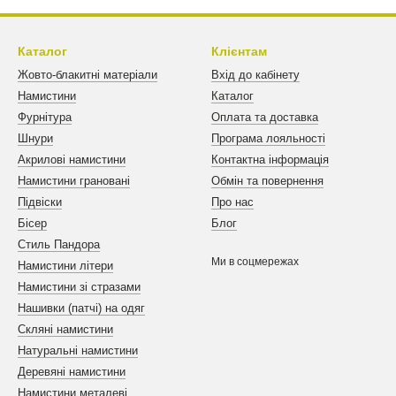
Каталог
Клієнтам
Жовто-блакитні матеріали
Вхід до кабінету
Намистини
Каталог
Фурнітура
Оплата та доставка
Шнури
Програма лояльності
Акрилові намистини
Контактна інформація
Намистини грановані
Обмін та повернення
Підвіски
Про нас
Бісер
Блог
Стиль Пандора
Ми в соцмережах
Намистини літери
Намистини зі стразами
Нашивки (патчі) на одяг
Скляні намистини
Натуральні намистини
Деревяні намистини
Намистини металеві