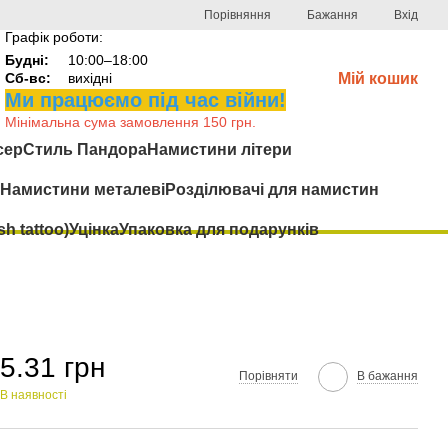
Порівняння
Бажання
Вхід
Графік роботи:
Будні:
10:00–18:00
Сб-вс:
вихідні
Мій кошик
Ми працюємо під час війни!
Мінімальна сума замовлення 150 грн.
сер
Стиль Пандора
Намистини літери
Намистини металеві
Розділювачі для намистин
h tattoo)
Уцінка
Упаковка для подарунків
5.31 грн
Порівняти
В бажання
В наявності