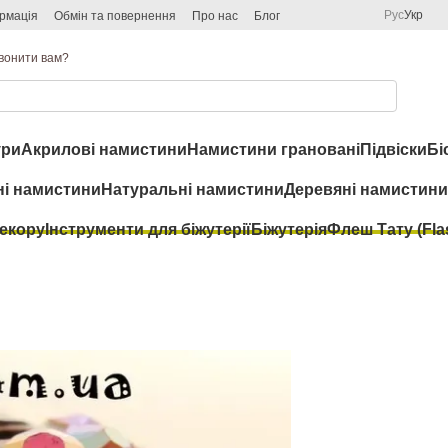
Рус
Укр
рмація
Обмін та повернення
Про нас
Блог
вонити вам?
ри
Акрилові намистини
Намистини грановані
Підвіски
Бі
ні намистини
Натуральні намистини
Деревяні намистини
декору
Інструменти для біжутерії
Біжутерія
Флеш Тату (Flas