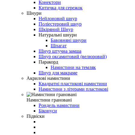
Конектори
Китичка для сережок
Шнури
Нейлоновий шнур
Поліестеровий шнур
Шкіряний Шнур
Натуральні шнури
Бавовняні шнури
Шпагат
Шнур штучна замша
Шнур оксамитовий (велюровий)
Паракорд
Намистини на темляк
Шнур для макраме
Акрилові намистини
Квадратні пластикові намистини
Намистини з літерами пластикові
Намистини грановані
Рондель намистини
Біконуси
Підвіски