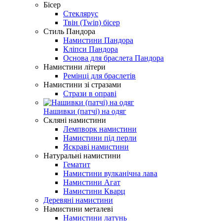
Бісер
Стеклярус
Твін (Twin) бісер
Стиль Пандора
Намистини Пандора
Кліпси Пандора
Основа для браслета Пандора
Намистини літери
Ремінці для браслетів
Намистини зі стразами
Стрази в оправі
Нашивки (патчі) на одяг
Скляні намистини
Лемпворк намистини
Намистини під перли
Яскраві намистини
Натуральні намистини
Гематит
Намистини вулканічна лава
Намистини Агат
Намистини Кварц
Деревяні намистини
Намистини металеві
Намистини латунь