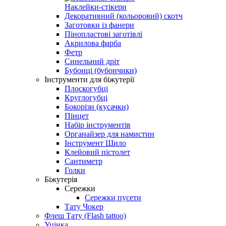
Наклейки-стікери
Декоративний (кольоровий) скотч
Заготовки із фанери
Пінопластові заготівлі
Акрилова фарба
Фетр
Синельний дріт
Бубонці (бубончики)
Інструменти для біжутерії
Плоскогубці
Круглогубці
Бокорізи (кусачки)
Пінцет
Набір інструментів
Органайзер для намистин
Інструмент Шило
Клейовий пістолет
Сантиметр
Голки
Біжутерія
Сережки
Сережки пусети
Тату Чокер
Флеш Тату (Flash tattoo)
Уцінка