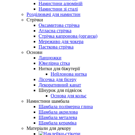
Намистини алюміній
Намистини зі сталі
Розділювачі для намистин
Стрічки
Оксамитова стрічка
Атласна стрічка
Стрічка капронова (органза)
Мереживо для чокера
Паєткова стрічка
Основи
Ланцюжки
Ювелірна сітка
Нитки для біжутерії
Нейлонова нитка
Лісочка для бісеру
Декоративний канат
Шнурок для підвісок
Основа для кольє
Намистини шамбала
Шамбала полімерна глина
Шамбала акрилова
Шамбала металева
Шамбала кераміка
Матеріали для декору