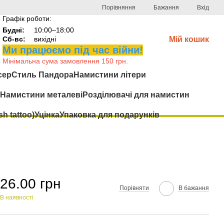
Порівняння
Бажання
Вхід
Графік роботи:
Будні:
10:00–18:00
Сб-вс:
вихідні
Мій кошик
Ми працюємо під час війни!
Мінімальна сума замовлення 150 грн.
сер
Стиль Пандора
Намистини літери
Намистини металеві
Розділювачі для намистин
h tattoo)
Уцінка
Упаковка для подарунків
26.00 грн
Порівняти
В бажання
В наявності