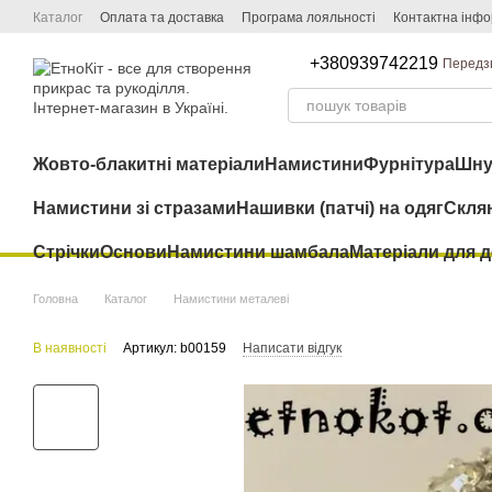
Перейти до основного контенту
Каталог
Оплата та доставка
Програма лояльності
Контактна інфо
+380939742219
Передз
Жовто-блакитні матеріали
Намистини
Фурнітура
Шну
Намистини зі стразами
Нашивки (патчі) на одяг
Скля
Стрічки
Основи
Намистини шамбала
Матеріали для 
Головна
Каталог
Намистини металеві
В наявності
Артикул: b00159
Написати відгук