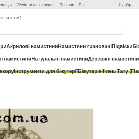
Рус
Укр
рмація
Обмін та повернення
Про нас
Блог
вонити вам?
ри
Акрилові намистини
Намистини грановані
Підвіски
Бі
ні намистини
Натуральні намистини
Деревяні намистини
декору
Інструменти для біжутерії
Біжутерія
Флеш Тату (Flas