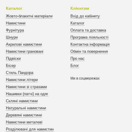
Каталог
Клієнтам
Жовто-блакитні матеріали
Вхід до кабінету
Намистини
Каталог
Фурнітура
Оплата та доставка
Шнури
Програма лояльності
Акрилові намистини
Контактна інформація
Намистини грановані
Обмін та повернення
Підвіски
Про нас
Бісер
Блог
Стиль Пандора
Ми в соцмережах
Намистини літери
Намистини зі стразами
Нашивки (патчі) на одяг
Скляні намистини
Натуральні намистини
Деревяні намистини
Намистини металеві
Розділювачі для намистин