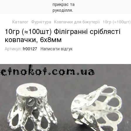
Каталог
Фурнітура
Ковпачки для біжутерії
10гр (≈100шт)
10гр (≈100шт) Філігранні сріблясті
ковпачки, 6x8мм
Артикул:
fr00127
Написати відгук