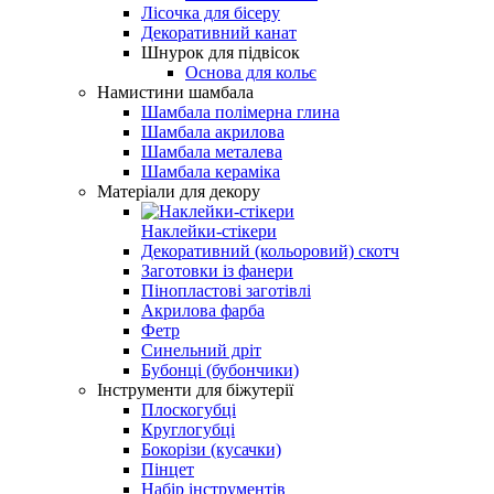
Лісочка для бісеру
Декоративний канат
Шнурок для підвісок
Основа для кольє
Намистини шамбала
Шамбала полімерна глина
Шамбала акрилова
Шамбала металева
Шамбала кераміка
Матеріали для декору
Наклейки-стікери
Декоративний (кольоровий) скотч
Заготовки із фанери
Пінопластові заготівлі
Акрилова фарба
Фетр
Синельний дріт
Бубонці (бубончики)
Інструменти для біжутерії
Плоскогубці
Круглогубці
Бокорізи (кусачки)
Пінцет
Набір інструментів