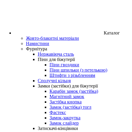
Каталог
Жовто-блакитні матеріали
Намистини
Фурнітура
Нержавіюча сталь
Піни для біжутерії
Піни гвоздики
Піни шпильки (з петелькою)
Штифти з різьбленням
Сполучні кільця
Замки (застібки) для біжутерії
Карабін замок (застібка)
Магнітний замок
Застібка кнопка
Замок (застібка) тогл
Фастекс
Замок-закрутка
Замок слайдер
Затискачі-кінцівики