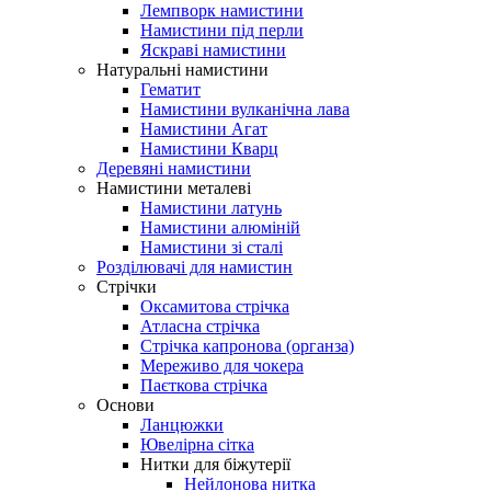
Лемпворк намистини
Намистини під перли
Яскраві намистини
Натуральні намистини
Гематит
Намистини вулканічна лава
Намистини Агат
Намистини Кварц
Деревяні намистини
Намистини металеві
Намистини латунь
Намистини алюміній
Намистини зі сталі
Розділювачі для намистин
Стрічки
Оксамитова стрічка
Атласна стрічка
Стрічка капронова (органза)
Мереживо для чокера
Паєткова стрічка
Основи
Ланцюжки
Ювелірна сітка
Нитки для біжутерії
Нейлонова нитка