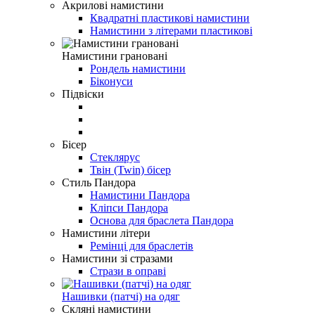
Акрилові намистини
Квадратні пластикові намистини
Намистини з літерами пластикові
Намистини грановані
Рондель намистини
Біконуси
Підвіски
Бісер
Стеклярус
Твін (Twin) бісер
Стиль Пандора
Намистини Пандора
Кліпси Пандора
Основа для браслета Пандора
Намистини літери
Ремінці для браслетів
Намистини зі стразами
Стрази в оправі
Нашивки (патчі) на одяг
Скляні намистини