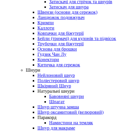
Затискачі для стрічок та шнурів
Затискач для шнура
Швензи (основи для сережок)
Ланцюжок подовжувач
Кримпи
Каллоти
Ковпачки для біжутерії
Бейли (тримачі) для кулонів та підвісок
Трубочки для біжутерії
Основа для брошки
Гудзик Чан Лу
Конектори
Китичка для сережок
Шнури
Нейлоновий шнур
Поліестеровий шнур
Шкіряний Шнур
Натуральні шнури
Бавовняні шнури
Шпагат
Шнур штучна замша
Шнур оксамитовий (велюровий)
Паракорд
Намистини на темляк
Шнур для макраме