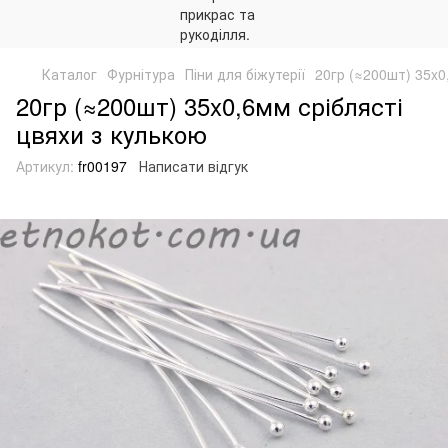
Каталог
Фурнітура
Піни для біжутерії
20гр (≈200шт) 35x0
20гр (≈200шт) 35x0,6мм сріблясті
цвяхи з кулькою
Артикул:
fr00197
Написати відгук