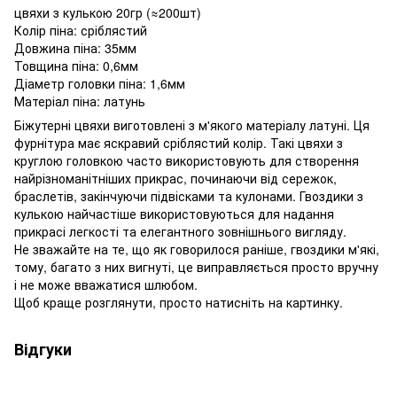
цвяхи з кулькою 20гр (≈200шт)
Колір піна: сріблястий
Довжина піна: 35мм
Товщина піна: 0,6мм
Діаметр головки піна: 1,6мм
Матеріал піна: латунь
Біжутерні цвяхи виготовлені з м'якого матеріалу латуні. Ця
фурнітура має яскравий сріблястий колір. Такі цвяхи з
круглою головкою часто використовують для створення
найрізноманітніших прикрас, починаючи від сережок,
браслетів, закінчуючи підвісками та кулонами. Гвоздики з
кулькою найчастіше використовуються для надання
прикрасі легкості та елегантного зовнішнього вигляду.
Не зважайте на те, що як говорилося раніше, гвоздики м'які,
тому, багато з них вигнуті, це виправляється просто вручну
і не може вважатися шлюбом.
Щоб краще розглянути, просто натисніть на картинку.
Відгуки