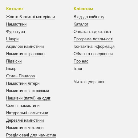
Каталог
Клієнтам
Жовто-блакитні матеріали
Вхід до кабінету
Намистини
Каталог
Фурнітура
Оплата та доставка
Шнури
Програма лояльності
Акрилові намистини
Контактна інформація
Намистини грановані
Обмін та повернення
Підвіски
Про нас
Бісер
Блог
Стиль Пандора
Ми в соцмережах
Намистини літери
Намистини зі стразами
Нашивки (патчі) на одяг
Скляні намистини
Натуральні намистини
Деревяні намистини
Намистини металеві
Розділювачі для намистин