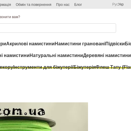
Рус
Укр
рмація
Обмін та повернення
Про нас
Блог
вонити вам?
ри
Акрилові намистини
Намистини грановані
Підвіски
Бі
ні намистини
Натуральні намистини
Деревяні намистини
декору
Інструменти для біжутерії
Біжутерія
Флеш Тату (Flas