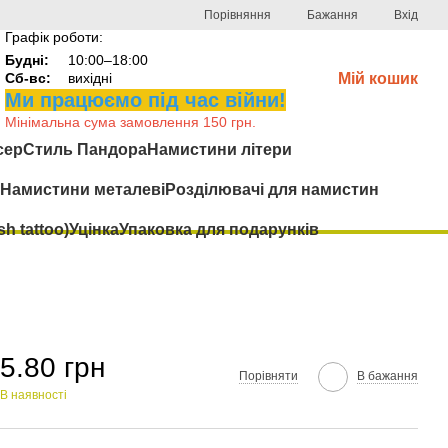
Порівняння
Бажання
Вхід
Графік роботи:
Будні:
10:00–18:00
Сб-вс:
вихідні
Мій кошик
Ми працюємо під час війни!
Мінімальна сума замовлення 150 грн.
сер
Стиль Пандора
Намистини літери
Намистини металеві
Розділювачі для намистин
h tattoo)
Уцінка
Упаковка для подарунків
5.80 грн
Порівняти
В бажання
В наявності