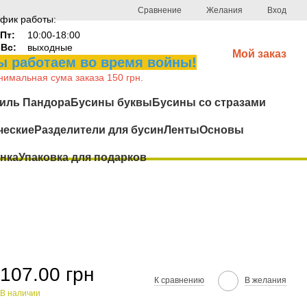
Сравнение
Желания
Вход
фик работы:
Пт:
10:00-18:00
-Вс:
выходные
Мой заказ
 работаем во время войны!
имальная сума заказа 150 грн.
иль Пандора
Бусины буквы
Бусины со стразами
ческие
Разделители для бусин
Ленты
Основы
нка
Упаковка для подарков
107.00 грн
К сравнению
В желания
В наличии