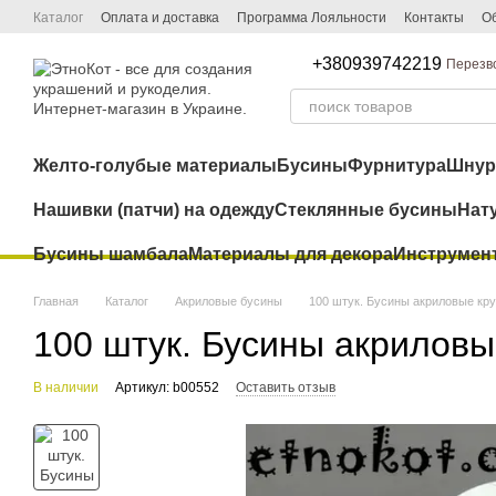
Перейти к основному контенту
Каталог
Оплата и доставка
Программа Лояльности
Контакты
Об
+380939742219
Перезв
Желто-голубые материалы
Бусины
Фурнитура
Шну
Нашивки (патчи) на одежду
Стеклянные бусины
Нат
Бусины шамбала
Материалы для декора
Инструмен
Главная
Каталог
Акриловые бусины
100 штук. Бусины акриловые кр
100 штук. Бусины акриловы
В наличии
Артикул: b00552
Оставить отзыв