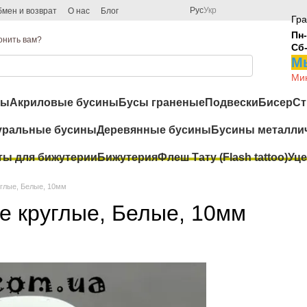
Рус
Укр
мен и возврат
О нас
Блог
Гра
Пн-
онить вам?
Сб
Мы
Мин
ры
Акриловые бусины
Бусы граненые
Подвески
Бисер
Ст
уральные бусины
Деревянные бусины
Бусины металли
ты для бижутерии
Бижутерия
Флеш Тату (Flash tattoo)
Уце
углые, Белые, 10мм
е круглые, Белые, 10мм