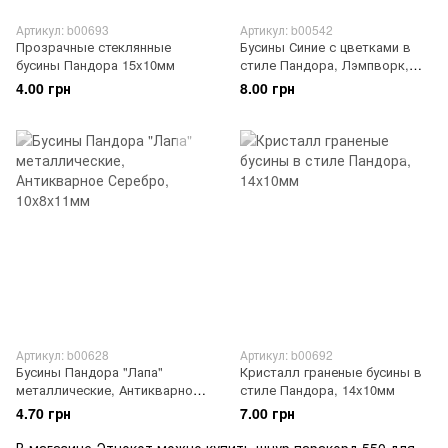
Артикул: b00693
Артикул: b00542
Прозрачные стеклянные
Бусины Синие с цветками в
бусины Пандора 15x10мм
стиле Пандора, Лэмпворк,
14x9мм
4.00 грн
8.00 грн
Артикул: b00628
Артикул: b00692
Бусины Пандора "Лапа"
Кристалл граненые бусины в
металлические, Антикварное
стиле Пандора, 14x10мм
Серебро, 10x8x11мм
4.70 грн
7.00 грн