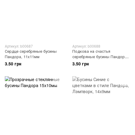
Артикул: b00687
Артикул: b00688
Сердце серебряные бусины
Подкова на счастья
Пандора, 11x11мм
серебряные бусины Пандора,
11x9мм
3.50 грн
3.50 грн