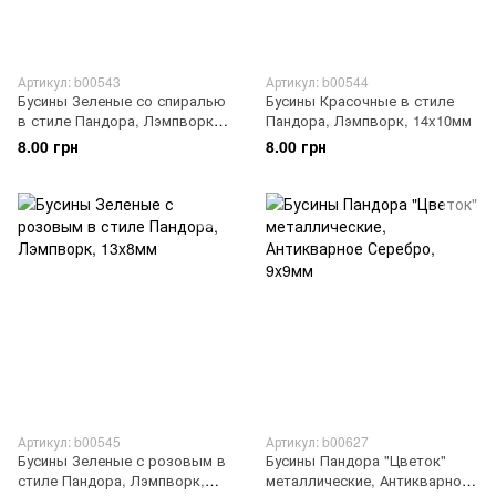
Артикул: b00543
Артикул: b00544
Бусины Зеленые со спиралью
Бусины Красочные в стиле
в стиле Пандора, Лэмпворк,
Пандора, Лэмпворк, 14x10мм
14x9мм
8.00 грн
8.00 грн
Артикул: b00545
Артикул: b00627
Бусины Зеленые с розовым в
Бусины Пандора "Цветок"
стиле Пандора, Лэмпворк,
металлические, Антикварное