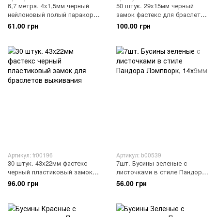
6,7 метра. 4x1,5мм черный
50 штук. 29x15мм черный
нейлоновый полый паракорд
замок фастекс для браслетов
без сердечника
выживания
61.00 грн
100.00 грн
Артикул: fr00196
Артикул: b00539
30 штук. 43x22мм фастекс
7шт. Бусины зеленые с
черный пластиковый замок
листочками в стиле Пандора
для браслетов выживания
Лэмпворк, 14x9мм
96.00 грн
56.00 грн