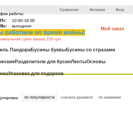
Сравнение
Желания
Вход
фик работы:
Пт:
10:00-18:00
-Вс:
выходные
Мой заказ
 работаем во время войны!
имальная сума заказа 150 грн.
иль Пандора
Бусины буквы
Бусины со стразами
ческие
Разделители для бусин
Ленты
Основы
нка
Упаковка для подарков
по популярности
сначала дешевле
по названию
ртировка: