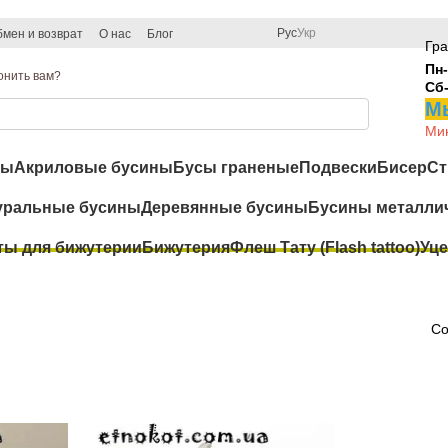
Рус
Укр
мен и возврат
О нас
Блог
Гра
Пн-
онить вам?
Сб
Мы
Мин
ры
Акриловые бусины
Бусы граненые
Подвески
Бисер
Ст
уральные бусины
Деревянные бусины
Бусины металли
ты для бижутерии
Бижутерия
Флеш Тату (Flash tattoo)
Уце
Со