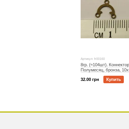
Артикул: fr00160
8гр. (≈104шт). Коннекто
Полумесяц, бронза, 10
32.00 грн
Купить