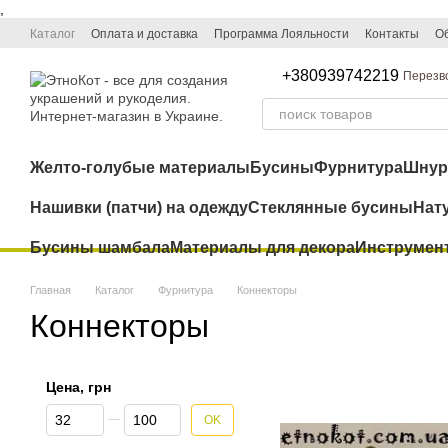
,
Перейти к основному контенту
Каталог
Оплата и доставка
Программа Лояльности
Контакты
Об
+380939742219
Перезв
Желто-голубые материалы
Бусины
Фурнитура
Шну
Нашивки (патчи) на одежду
Стеклянные бусины
Нат
Бусины шамбала
Материалы для декора
Инструмен
Главная
Каталог
Фурнитура
Коннекторы
Коннекторы
Цена, грн
От Цена, грн
До Цена, грн
OK