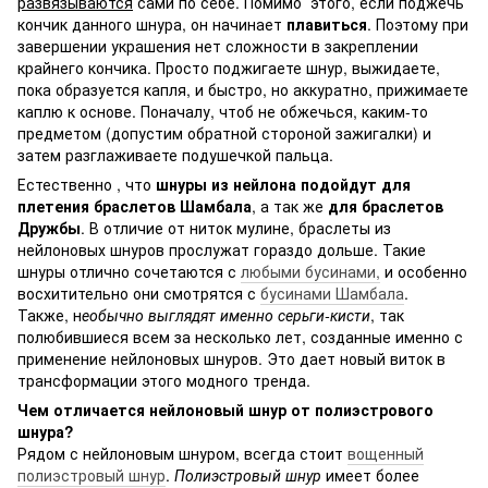
развязываются
сами по себе. Помимо этого, если поджечь
кончик данного шнура, он начинает
плавиться
. Поэтому при
завершении украшения нет сложности в закреплении
крайнего кончика. Просто поджигаете шнур, выжидаете,
пока образуется капля, и быстро, но аккуратно, прижимаете
каплю к основе. Поначалу, чтоб не обжечься, каким-то
предметом (допустим обратной стороной зажигалки) и
затем разглаживаете подушечкой пальца.
Естественно , что
шнуры из нейлона подойдут для
плетения браслетов Шамбала
, а так же
для браслетов
Дружбы
. В отличие от ниток мулине, браслеты из
нейлоновых шнуров прослужат гораздо дольше. Такие
шнуры отлично сочетаются с
любыми бусинами,
и особенно
восхитительно они смотрятся с
бусинами Шамбала
.
Также, н
еобычно выглядят именно серьги-кисти
, так
полюбившиеся всем за несколько лет, созданные именно с
применение нейлоновых шнуров. Это дает новый виток в
трансформации этого модного тренда.
Чем отличается нейлоновый шнур от полиэстрового
шнура?
Рядом с нейлоновым шнуром, всегда стоит
вощенный
полиэстровый шнур
.
Полиэстровый шнур
имеет более