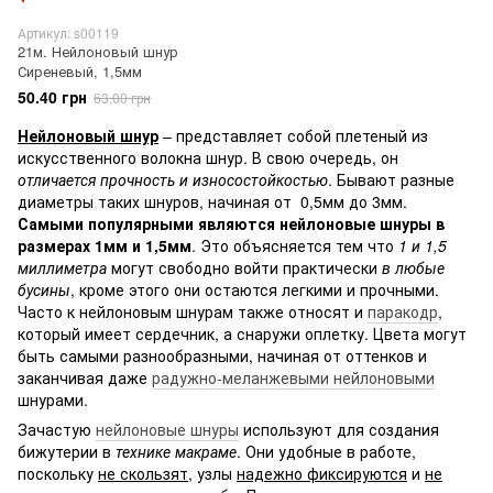
Артикул: s00119
21м. Нейлоновый шнур
Сиреневый, 1,5мм
50.40 грн
63.00 грн
Нейлоновый шнур
– представляет собой плетеный из
искусственного волокна шнур. В свою очередь, он
отличается прочность и износостойкостью
. Бывают разные
диаметры таких шнуров, начиная от 0,5мм до 3мм.
Самыми популярными являются нейлоновые шнуры в
размерах 1мм и 1,5мм
. Это объясняется тем что
1 и 1,5
миллиметра
могут свободно войти практически
в любые
бусины
, кроме этого они остаются легкими и прочными.
Часто к нейлоновым шнурам также относят и
паракодр
,
который имеет сердечник, а снаружи оплетку. Цвета могут
быть самыми разнообразными, начиная от оттенков и
заканчивая даже
радужно-меланжевыми нейлоновыми
шнурами.
Зачастую
нейлоновые шнуры
используют для создания
бижутерии в
технике макраме
. Они удобные в работе,
поскольку
не скользят
, узлы
надежно фиксируются
и
не