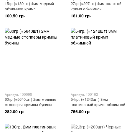
15гр (≈180шт) 4мм медный
27гр (≈297шт) 4мм золотой
обжимной кримп
кримп обжимной
100.50 грн
181.00 грн
Артикул: fr00098
Артикул: fr00162
60гр (≈5640шт) 2мм медные
54гр. (≈1242шт) 3мм
стопперы кримпы бусины
платиновый кримп обжимной
282.00 грн
756.00 грн