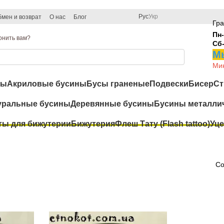
Рус
Укр
мен и возврат
О нас
Блог
Гра
Пн-
онить вам?
Сб
Мы
Мин
ры
Акриловые бусины
Бусы граненые
Подвески
Бисер
Ст
уральные бусины
Деревянные бусины
Бусины металли
ты для бижутерии
Бижутерия
Флеш Тату (Flash tattoo)
Уце
Со