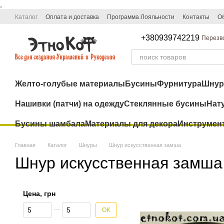
,
Перейти к основному контенту
Каталог
Оплата и доставка
Программа Лояльности
Контакты
Об
+380939742219
Перезв
Желто-голубые материалы
Бусины
Фурнитура
Шну
Нашивки (патчи) на одежду
Стеклянные бусины
Нат
Бусины шамбала
Материалы для декора
Инструмен
Главная
Каталог
Шнуры
Шнур искусственная замша
Шнур искусственная замша
Цена, грн
От Цена, грн
До Цена, грн
OK