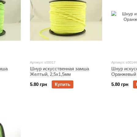
Артикул: s00017
Артикул: s00144
амша
Шнур искусственная замша
Шнур искус
Желтый, 2,5x1,5мм
Оранжевый 
5.80 грн
Купить
5.80 грн