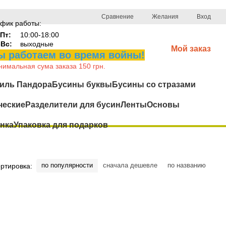
Сравнение
Желания
Вход
фик работы:
Пт:
10:00-18:00
-Вс:
выходные
Мой заказ
 работаем во время войны!
имальная сума заказа 150 грн.
иль Пандора
Бусины буквы
Бусины со стразами
ческие
Разделители для бусин
Ленты
Основы
нка
Упаковка для подарков
по популярности
сначала дешевле
по названию
ртировка: