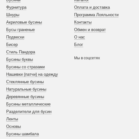
Фурнитура
Оплата и доставка
Шнуры
Программа Лояльности
Акриловые бусины
Контакты
Бусы граненые
Обмен и возврат
Подвески
О нас
Бисер
Блог
Стиль Пандора
Мы в соцсетях
Бусины буквы
Бусины со стразами
Нашивки (патчи) на одежду
Стеклянные бусины
Натуральные бусины
Деревянные бусины
Бусины металлические
Разделители для бусин
Ленты
Основы
Бусины шамбала