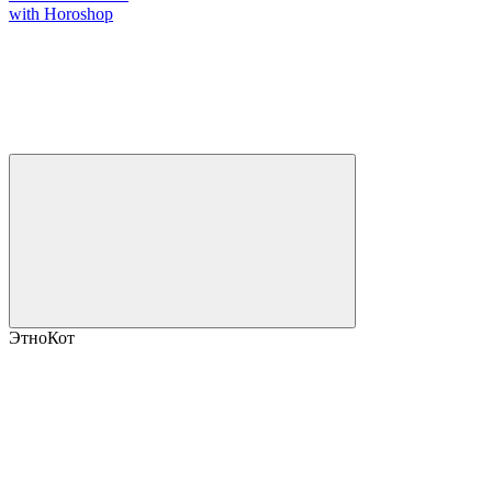
with Horoshop
ЭтноКот