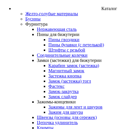
Каталог
Желто-голубые материалы
Бусины
Фурнитура
Нержавеющая сталь
Пины для бижутерии
Пины гвоздики
Пины булавки (с петелькой)
Штифты с резьбой
Соединительные колечки
Замки (застежки) для бижутерии
Карабин замок (застежка)
Магнитный замок
Застежка кнопка
Замок (застежка) тогл
Фастекс
Замок-закрутка
Замок слайдер
Зажимы-концевики
Зажимы для лент и шнуров
Зажим для шнура
Швензы (основы для сережек)
Цепочка удлинитель
Кримпы