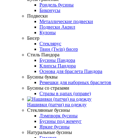
Рондель бусины
Биконусы
Подвески
Металлические подвески
Подвески Акрил
Кулоны
Бисер
Стеклярус
Твин (Twin) бисер
Стиль Пандора
Бусины Пандора
Клипсы Пандора
Основа для браслета Пандора
Бусины буквы
Ремешки для наборных браслетов
Бусины со стразами
Стразы в цапах (оправе)
Нашивки (патчи) на одежду
Стеклянные бусины
Лэмпворк бусины
Бусины под жемчуг
Яркие бусины
Натуральные бусины
Гематит