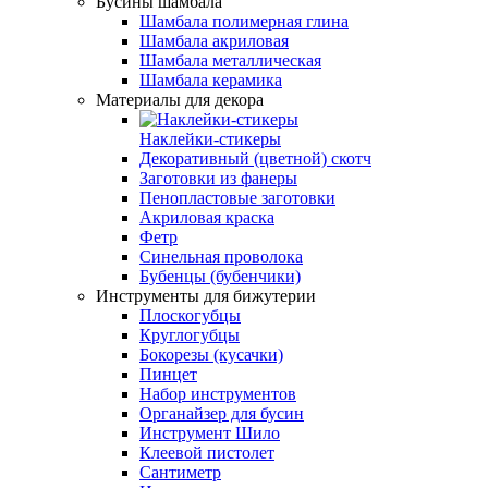
Бусины шамбала
Шамбала полимерная глина
Шамбала акриловая
Шамбала металлическая
Шамбала керамика
Материалы для декора
Наклейки-стикеры
Декоративный (цветной) скотч
Заготовки из фанеры
Пенопластовые заготовки
Акриловая краска
Фетр
Синельная проволока
Бубенцы (бубенчики)
Инструменты для бижутерии
Плоскогубцы
Круглогубцы
Бокорезы (кусачки)
Пинцет
Набор инструментов
Органайзер для бусин
Инструмент Шило
Клеевой пистолет
Сантиметр