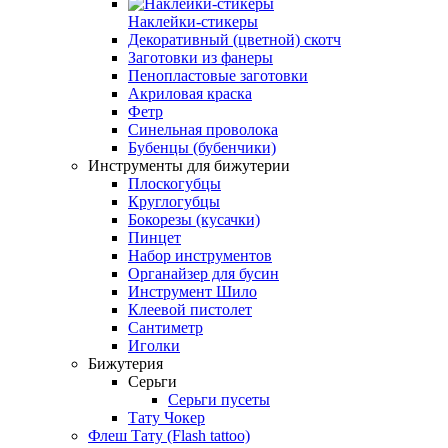
Наклейки-стикеры
Декоративный (цветной) скотч
Заготовки из фанеры
Пенопластовые заготовки
Акриловая краска
Фетр
Синельная проволока
Бубенцы (бубенчики)
Инструменты для бижутерии
Плоскогубцы
Круглогубцы
Бокорезы (кусачки)
Пинцет
Набор инструментов
Органайзер для бусин
Инструмент Шило
Клеевой пистолет
Сантиметр
Иголки
Бижутерия
Серьги
Серьги пусеты
Тату Чокер
Флеш Тату (Flash tattoo)