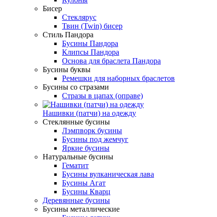
Бисер
Стеклярус
Твин (Twin) бисер
Стиль Пандора
Бусины Пандора
Клипсы Пандора
Основа для браслета Пандора
Бусины буквы
Ремешки для наборных браслетов
Бусины со стразами
Стразы в цапах (оправе)
Нашивки (патчи) на одежду
Стеклянные бусины
Лэмпворк бусины
Бусины под жемчуг
Яркие бусины
Натуральные бусины
Гематит
Бусины вулканическая лава
Бусины Агат
Бусины Кварц
Деревянные бусины
Бусины металлические