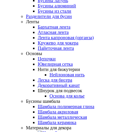
Бусины латунь
Бусины алюминий
Бусины из стали
Разделители для бусин
Ленты
Бархатная лента
Атласная лента
Лента капроновая (органза)
Кружево для чокера
Пайеточная лента
Основы
Цепочки
Ювелирная сетка
Нити для бижутерии
Нейлоновая нить
Леска для бисера
Декоративный канат
Шнурок для подвесок
Основа для колье
Бусины шамбала
Шамбала полимерная глина
Шамбала акриловая
Шамбала металлическая
Шамбала керамика
Материалы для декора