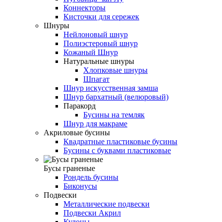
Коннекторы
Кисточки для сережек
Шнуры
Нейлоновый шнур
Полиэстеровый шнур
Кожаный Шнур
Натуральные шнуры
Хлопковые шнуры
Шпагат
Шнур искусственная замша
Шнур бархатный (велюровый)
Паракорд
Бусины на темляк
Шнур для макраме
Акриловые бусины
Квадратные пластиковые бусины
Бусины с буквами пластиковые
Бусы граненые
Рондель бусины
Биконусы
Подвески
Металлические подвески
Подвески Акрил
Кулоны