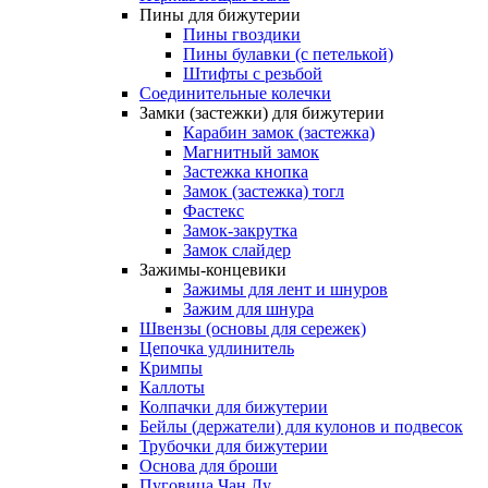
Пины для бижутерии
Пины гвоздики
Пины булавки (с петелькой)
Штифты с резьбой
Соединительные колечки
Замки (застежки) для бижутерии
Карабин замок (застежка)
Магнитный замок
Застежка кнопка
Замок (застежка) тогл
Фастекс
Замок-закрутка
Замок слайдер
Зажимы-концевики
Зажимы для лент и шнуров
Зажим для шнура
Швензы (основы для сережек)
Цепочка удлинитель
Кримпы
Каллоты
Колпачки для бижутерии
Бейлы (держатели) для кулонов и подвесок
Трубочки для бижутерии
Основа для броши
Пуговица Чан Лу