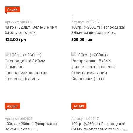
Акция
1
Артикул: b00665
Артикул: b00246
48 гр (≈720шт) Зеленые 4мм
100гр. (≈250шт) Распродажа!
биконусы бусины
8х6мм синие граненые
стеклянные бусины (опт)
432.00 грн
230.00 грн
Акция
Акция
Артикул: b00405
Артикул: b00517
100гр. (≈260шт) Распродажа!
100гр. (≈260шт) Распродажа!
8х6мм Шампань
8х6мм фиолетовые граненые