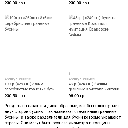
гальванизированные
бусины имитация Сваровски
230.00 грн
230.00 грн
граненые бусины
(опт)
1
Артикул: b00313
Артикул: b00439
100гр (≈260шт) 8х6мм
48гр (≈240шт) бусины
серебристые граненые бусины
граненые Кристалл имитация
Сваровски, 6х4мм
230.50 грн
96.00 грн
Рондель называются дискообразные, как бы сплюснутые с
двух сторон бусины. Так называют стеклянные граненые
бусины, а также разделители для бусин которые украшают
стразы. Они могут быть разного диаметра и толщины,