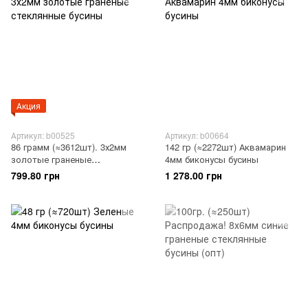
Акция
Артикул: b00525
Артикул: b00664
86 грамм (≈3612шт). 3х2мм
142 гр (≈2272шт) Аквамарин
золотые граненые
4мм биконусы бусины
стеклянные бусины
799.80 грн
1 278.00 грн