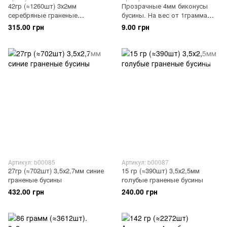
42гр (≈1260шт) 3х2мм
Прозрачные 4мм биконусы
серебряные граненые
бусины. На вес от 1грамма
стеклянные бусины
(≈16шт)
315.00 грн
9.00 грн
Артикул: b00085
Артикул: b00087
27гр (≈702шт) 3,5х2,7мм синие
15 гр (≈390шт) 3,5х2,5мм
граненые бусины
голубые граненые бусины
432.00 грн
240.00 грн