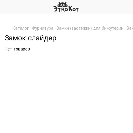
,
Каталог
Фурнитура
Замки (застежки) для бижутерии
За
Замок слайдер
Нет товаров