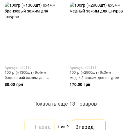
Артикул: fr00180
Артикул: fr00181
100гр (≈1300шт) 9x4мм
100гр (≈2900шт) 6x3мм
бронзовый зажим для
медный зажим для шнуров
шнуров
80.00 грн
170.00 грн
Показать еще 13 товаров
Назад
Вперед
1
из 2