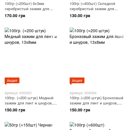
100гр (≈200шт) 6x3мм
100гр (≈400шт) Складной
серебристый зажим для
серебристый зажим для
шнура
шнуров и лент, 11x6мм
170.00 грн
130.00 грн
Акция
Акция
Артикул: fr00063
Артикул: fr00064
100гр. (≈200 штук) Медный
100гр (≈200 штук) Бронзовый
зажим для лент и шнуров,
зажим для лент и шнуров,
13x8мм
13x8мм
150.00 грн
150.00 грн