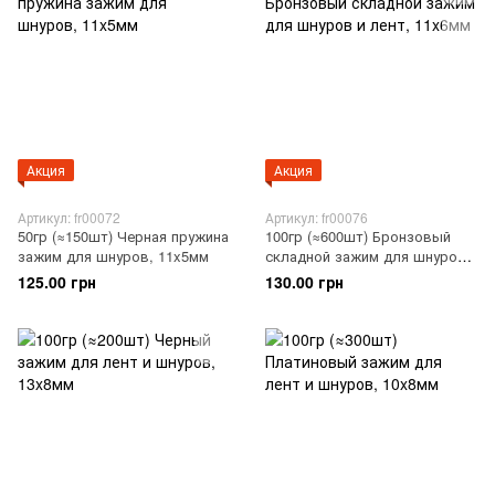
Акция
Акция
Артикул: fr00072
Артикул: fr00076
50гр (≈150шт) Черная пружина
100гр (≈600шт) Бронзовый
зажим для шнуров, 11x5мм
складной зажим для шнуров
и лент, 11x6мм
125.00 грн
130.00 грн