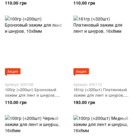
110.00 грн
110.00 грн
Акция
Акция
Артикул: fr00108
Артикул: fr00110
100гр (≈200шт) Бронзовый
161гр (≈320шт) Платиновый
зажим для лент и шнуров,
зажим для лент и шнуров,
10x8мм
16x8мм
110.00 грн
193.00 грн