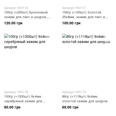
Артикул: fr00116
Артикул: fr00137
100гр (≈200шт) Бронзовый
100гр (≈100шт) Золотой
зажим для лент и шнуров,
25x8мм, зажим для лент и
16x8мм
шнуров
120.00 грн
100.00 грн
Артикул: fr00178
Артикул: fr00179
100гр (≈1300шт) 9x4мм
86гр (≈1118шт) 9x4мм
серебряный зажим для
золотой зажим для шнуров
шнуров
80.00 грн
69.00 грн