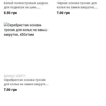
Белый полиэстровый шнурок
Черная основа-тросик для
для подвесок на шею,
колье на замке-закрутке,
480x1,5мм
450x1мм
5.50 грн
7.00 грн
Артикул: s00371
Серебристая основа-тросик
для колье на замке-закрутке,
450x1мм
7.00 грн