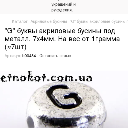
Каталог
Акриловые бусины
"G" буквы акриловые бусины 
"G" буквы акриловые бусины под
металл, 7x4мм. На вес от 1грамма
(≈7шт)
Артикул:
b00484
Оставить отзыв