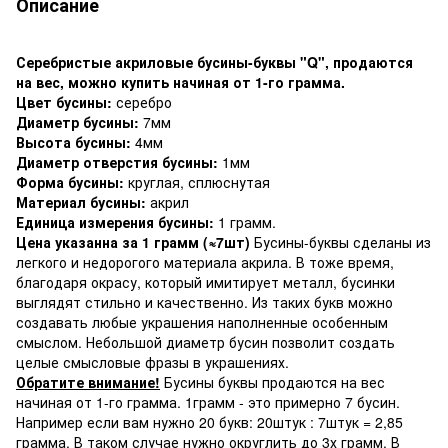
Описание
Серебристые акриловые бусины-буквы "Q", продаются
на вес, можно купить начиная от 1-го грамма.
Цвет бусины:
серебро
Диаметр бусины:
7мм
Высота бусины:
4мм
Диаметр отверстия бусины:
1мм
Форма бусины:
круглая, сплюснутая
Материал бусины:
акрил
Единица измерения бусины:
1 грамм.
Цена указанна за 1 грамм (≈7шт)
Бусины-буквы сделаны из
легкого и недорогого материала акрила. В тоже время,
благодаря окрасу, который имитирует металл, бусинки
выглядят стильно и качественно. Из таких букв можно
создавать любые украшения наполненные особенным
смыслом. Небольшой диаметр бусин позволит создать
целые смысловые фразы в украшениях.
Обратите внимание!
Бусины буквы продаются на вес
начиная от 1-го грамма. 1грамм - это примерно 7 бусин.
Например если вам нужно 20 букв: 20штук : 7штук = 2,85
грамма. В таком случае нужно округлить до 3х грамм. В