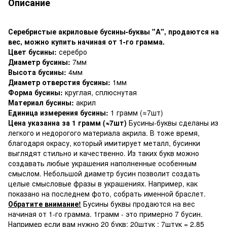
Описание
Серебристые акриловые бусины-буквы "A", продаются на
вес, можно купить начиная от 1-го грамма.
Цвет бусины:
серебро
Диаметр бусины:
7мм
Высота бусины:
4мм
Диаметр отверстия бусины:
1мм
Форма бусины:
круглая, сплюснутая
Материал бусины:
акрил
Единица измерения бусины:
1 грамм (≈7шт)
Цена указанна за 1 грамм (≈7шт)
Бусины-буквы сделаны из
легкого и недорогого материала акрила. В тоже время,
благодаря окрасу, который имитирует металл, бусинки
выглядят стильно и качественно. Из таких букв можно
создавать любые украшения наполненные особенным
смыслом. Небольшой диаметр бусин позволит создать
целые смысловые фразы в украшениях. Например, как
показано на последнем фото, собрать именной браслет.
Обратите внимание!
Бусины буквы продаются на вес
начиная от 1-го грамма. 1грамм - это примерно 7 бусин.
Например если вам нужно 20 букв: 20штук : 7штук = 2,85