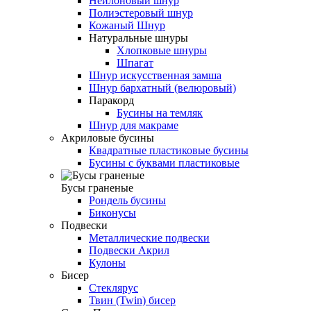
Нейлоновый шнур
Полиэстеровый шнур
Кожаный Шнур
Натуральные шнуры
Хлопковые шнуры
Шпагат
Шнур искусственная замша
Шнур бархатный (велюровый)
Паракорд
Бусины на темляк
Шнур для макраме
Акриловые бусины
Квадратные пластиковые бусины
Бусины с буквами пластиковые
Бусы граненые
Рондель бусины
Биконусы
Подвески
Металлические подвески
Подвески Акрил
Кулоны
Бисер
Стеклярус
Твин (Twin) бисер