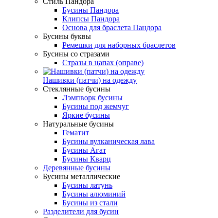
Стиль Пандора
Бусины Пандора
Клипсы Пандора
Основа для браслета Пандора
Бусины буквы
Ремешки для наборных браслетов
Бусины со стразами
Стразы в цапах (оправе)
Нашивки (патчи) на одежду
Стеклянные бусины
Лэмпворк бусины
Бусины под жемчуг
Яркие бусины
Натуральные бусины
Гематит
Бусины вулканическая лава
Бусины Агат
Бусины Кварц
Деревянные бусины
Бусины металлические
Бусины латунь
Бусины алюминий
Бусины из стали
Разделители для бусин