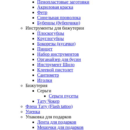
Пенопластовые заготовки
Акриловая краска
Фетр
Синельная проволока
Бубенцы (бубенчики)
Инструменты для бижутерии
Плоскогубцы
Круглогубцы
Бокорезы (кусачки)
Пинцет
Набор инструментов
Органайзер для бусин
Инструмент Шило
Клеевой пистолет
Сантиметр
Иголки
Бижутерия
Серьги
Серьги пусеты
Тату Чокер
Флеш Тату (Flash tattoo)
Уценка
Упаковка для подарков
Лента для подарков
Мешочки для подарков