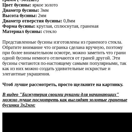
Цвет бусины:
яркое золото
Диаметр бусины:
3мм
Высота бусины:
2мм
Диаметр отверстия бусины:
0,8мм
Форма бусины:
круглая, сплюснутая, граненая
Материал бусины:
стекло
Представленные бусины изготовлены из граненого стекла.
Обратите внимание что огранка сделана вручную, поэтому
при более внимательном осмотре, можно заметить что грани
одной бусины немного отличаются от граней другой. Эти
бусины считаются по-настоящему самыми популярными, так
как из них можно создать удивительные искристые и
элегантные украшения.
Чтоб лучше рассмотреть, просто щелкните на картинку.
В видео "Бижутерия своими руками для начинающих"
можно лучше посмотреть как выглядят золотые граненые
бусинки 3х2мм: