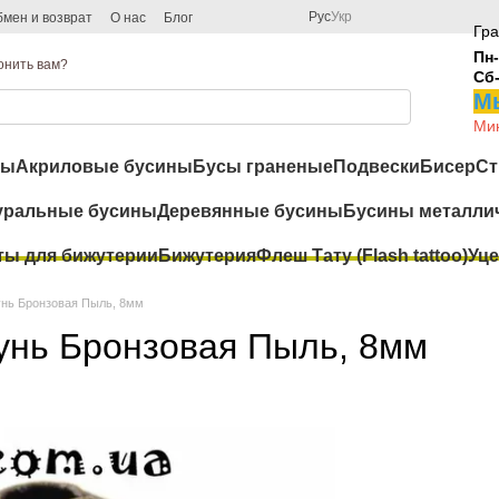
Рус
Укр
мен и возврат
О нас
Блог
Гра
Пн-
онить вам?
Сб
Мы
Мин
ры
Акриловые бусины
Бусы граненые
Подвески
Бисер
Ст
уральные бусины
Деревянные бусины
Бусины металли
ты для бижутерии
Бижутерия
Флеш Тату (Flash tattoo)
Уце
унь Бронзовая Пыль, 8мм
унь Бронзовая Пыль, 8мм