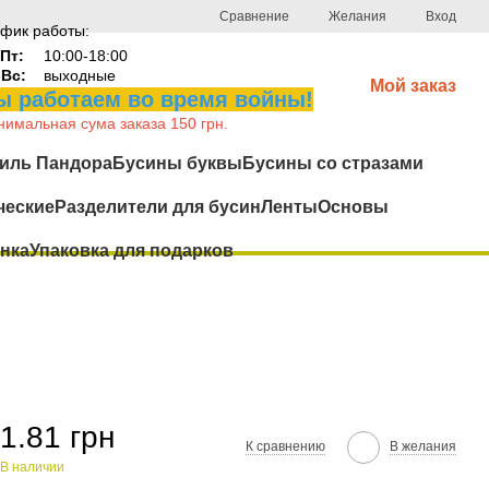
Сравнение
Желания
Вход
фик работы:
Пт:
10:00-18:00
-Вс:
выходные
Мой заказ
 работаем во время войны!
имальная сума заказа 150 грн.
иль Пандора
Бусины буквы
Бусины со стразами
ческие
Разделители для бусин
Ленты
Основы
нка
Упаковка для подарков
1.81 грн
К сравнению
В желания
В наличии