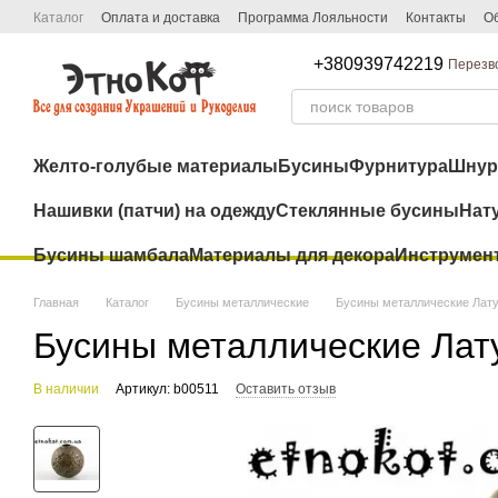
Перейти к основному контенту
Каталог
Оплата и доставка
Программа Лояльности
Контакты
Об
+380939742219
Перезв
Желто-голубые материалы
Бусины
Фурнитура
Шну
Нашивки (патчи) на одежду
Стеклянные бусины
Нат
Бусины шамбала
Материалы для декора
Инструмен
Главная
Каталог
Бусины металлические
Бусины металлические Лат
Бусины металлические Лат
В наличии
Артикул: b00511
Оставить отзыв