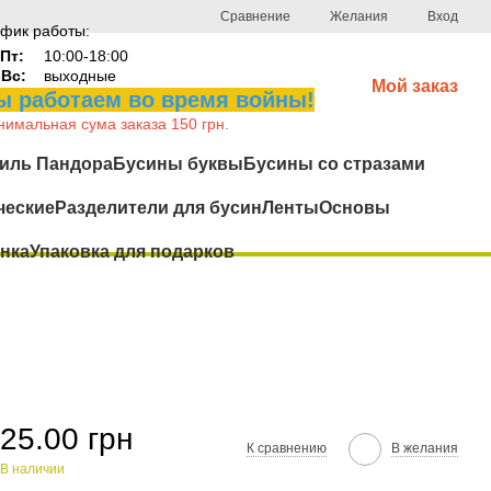
Сравнение
Желания
Вход
фик работы:
Пт:
10:00-18:00
-Вс:
выходные
Мой заказ
 работаем во время войны!
имальная сума заказа 150 грн.
иль Пандора
Бусины буквы
Бусины со стразами
ческие
Разделители для бусин
Ленты
Основы
нка
Упаковка для подарков
25.00 грн
К сравнению
В желания
В наличии