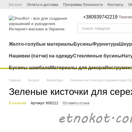
Перейти к основному контенту
Каталог
Оплата и доставка
Программа Лояльности
Контакты
Об
+380939742219
Перезв
Желто-голубые материалы
Бусины
Фурнитура
Шну
Нашивки (патчи) на одежду
Стеклянные бусины
Нат
Бусины шамбала
Материалы для декора
Инструмен
Главная
Каталог
Фурнитура
Зеленые кисточки для сережеек пара (2
Зеленые кисточки для сере
В наличии
Артикул: fr00212
Оставить отзыв