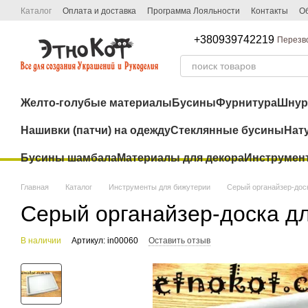
Перейти к основному контенту
Каталог
Оплата и доставка
Программа Лояльности
Контакты
Об
+380939742219
Перезв
Желто-голубые материалы
Бусины
Фурнитура
Шну
Нашивки (патчи) на одежду
Стеклянные бусины
Нат
Бусины шамбала
Материалы для декора
Инструмен
Главная
Каталог
Инструменты для бижутерии
Серый органайзер-дос
Серый органайзер-доска дл
В наличии
Артикул: in00060
Оставить отзыв