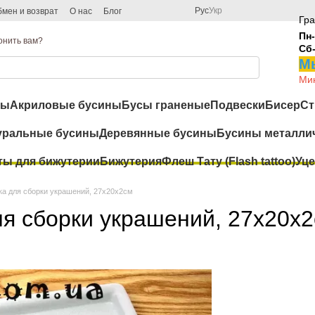
Рус
Укр
мен и возврат
О нас
Блог
Гра
Пн-
онить вам?
Сб
Мы
Мин
ры
Акриловые бусины
Бусы граненые
Подвески
Бисер
Ст
уральные бусины
Деревянные бусины
Бусины металли
ты для бижутерии
Бижутерия
Флеш Тату (Flash tattoo)
Уце
ка для сборки украшений, 27x20x2см
я сборки украшений, 27x20x