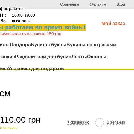
Сравнение
Желания
Вход
фик работы:
Пт:
10:00-18:00
-Вс:
выходные
Мой заказ
 работаем во время войны!
имальная сума заказа 150 грн.
иль Пандора
Бусины буквы
Бусины со стразами
ческие
Разделители для бусин
Ленты
Основы
нка
Упаковка для подарков
2см
110.00 грн
К сравнению
В желания
В наличии