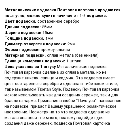
Металлические подвески Почтовая карточка продаются
поштучно, можно купить начиная от 1-й подвески.
Цвет подвески:
состаренное серебро
Длинна подвески:
25мм
Ширина подвески:
15мм
Толщина подвески:
1мм
Диаметр отверстия подвески:
2мм
Форма подвески:
прямоугольная
Материал подвески:
сплав метала (без никеля)
Единица измерения подвески:
1 штука.
Цена указанна за 1 штуку
Металлическая подвеска
Почтовая карточка сделана из сплава метала, но не
содержит никеля, свинца и кадмия. Эта подвеска имеет
цвет состаренного серебра и сделана в тибетском стиле,
так называемом Tibetan Style. Подвеску Почтовая карточка
можно использовать как для создания сережек, так и для
браслета чармс. Признание в любви "I love you", написанное
на подвеске, придаст Вашему украшению романтическое
настроение. Несмотря на то что подвеска сделана из
метала она весит не много, поэтому подойдет для
создания даже сережек, подвеска Почтовая карточка