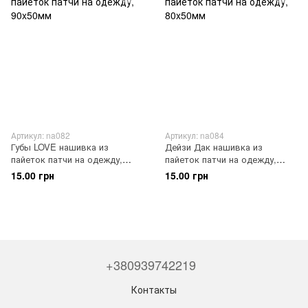
Артикул: na082
Артикул: na084
Губы LOVE нашивка из
Дейзи Дак нашивка из
пайеток патчи на одежду,
пайеток патчи на одежду,
90x50мм
80x50мм
15.00 грн
15.00 грн
+380939742219
Контакты