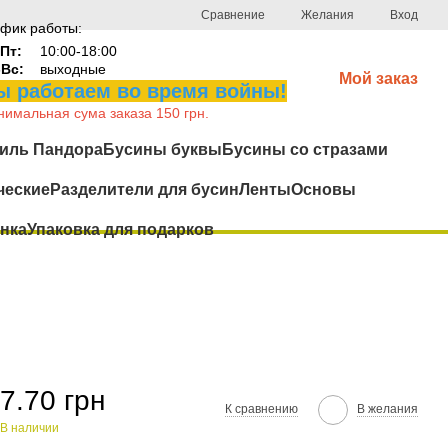
Сравнение
Желания
Вход
фик работы:
Пт:
10:00-18:00
-Вс:
выходные
Мой заказ
 работаем во время войны!
имальная сума заказа 150 грн.
иль Пандора
Бусины буквы
Бусины со стразами
ческие
Разделители для бусин
Ленты
Основы
нка
Упаковка для подарков
7.70 грн
К сравнению
В желания
В наличии