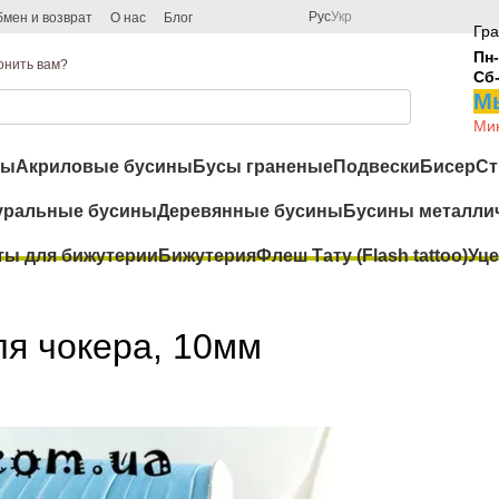
Рус
Укр
мен и возврат
О нас
Блог
Гра
Пн-
онить вам?
Сб
Мы
Мин
ры
Акриловые бусины
Бусы граненые
Подвески
Бисер
Ст
уральные бусины
Деревянные бусины
Бусины металли
ты для бижутерии
Бижутерия
Флеш Тату (Flash tattoo)
Уце
ля чокера, 10мм