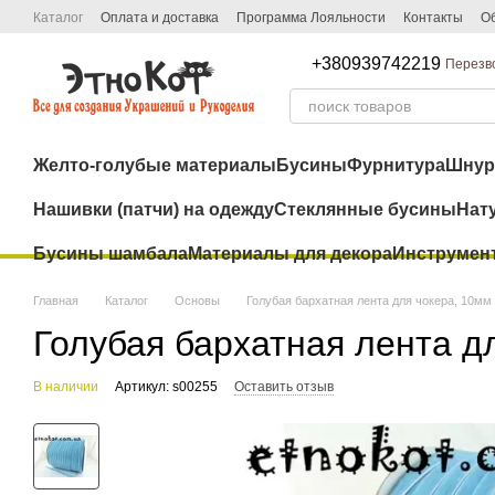
Перейти к основному контенту
Каталог
Оплата и доставка
Программа Лояльности
Контакты
Об
+380939742219
Перезв
Желто-голубые материалы
Бусины
Фурнитура
Шну
Нашивки (патчи) на одежду
Стеклянные бусины
Нат
Бусины шамбала
Материалы для декора
Инструмен
Главная
Каталог
Основы
Голубая бархатная лента для чокера, 10мм
Голубая бархатная лента д
В наличии
Артикул: s00255
Оставить отзыв