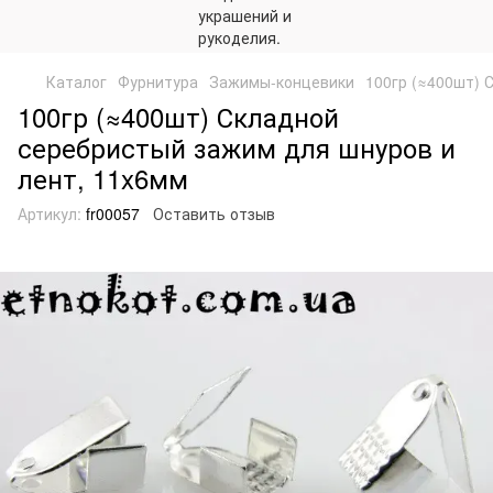
Каталог
Фурнитура
Зажимы-концевики
100гр (≈400шт) 
100гр (≈400шт) Складной
серебристый зажим для шнуров и
лент, 11x6мм
Артикул:
fr00057
Оставить отзыв