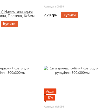
Артикул: s00259
шт) Намистини акрил
7.70 грн
Купити
ипи, Платина, 6x6мм
Купити
Акція
−5%
Артикул: dek056