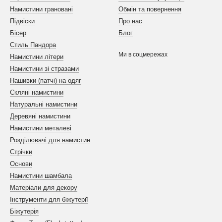
Намистини грановані
Обмін та повернення
Підвіски
Про нас
Бісер
Блог
Стиль Пандора
Ми в соцмережах
Намистини літери
Намистини зі стразами
Нашивки (патчі) на одяг
Скляні намистини
Натуральні намистини
Деревяні намистини
Намистини металеві
Розділювачі для намистин
Стрічки
Основи
Намистини шамбала
Матеріали для декору
Інструменти для біжутерії
Біжутерія