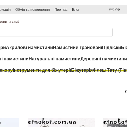
Рус
Укр
рмація
Обмін та повернення
Про нас
Блог
вонити вам?
ри
Акрилові намистини
Намистини грановані
Підвіски
Бі
ні намистини
Натуральні намистини
Деревяні намистини
декору
Інструменти для біжутерії
Біжутерія
Флеш Тату (Flas