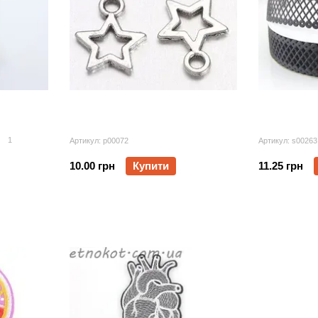
1
Артикул: p00072
Артикул: s00263
10.00 грн
Купити
11.25 грн