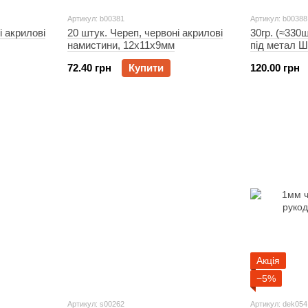
Артикул: b00381
Артикул: b00388
і акрилові
20 штук. Череп, червоні акрилові
30гр. (≈330
намистини, 12x11x9мм
під метал Ш
72.40 грн
Купити
120.00 грн
Акція
−5%
Артикул: s00262
Артикул: dek054