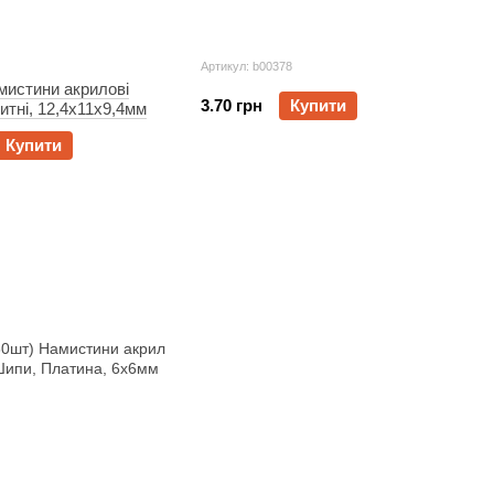
Артикул: b00378
мистини акрилові
3.70 грн
Купити
итні, 12,4x11x9,4мм
Купити