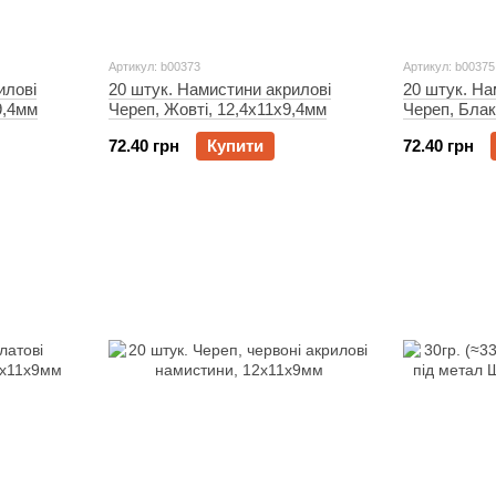
Артикул: b00373
Артикул: b00375
илові
20 штук. Намистини акрилові
20 штук. На
9,4мм
Череп, Жовті, 12,4x11x9,4мм
Череп, Блак
72.40 грн
Купити
72.40 грн