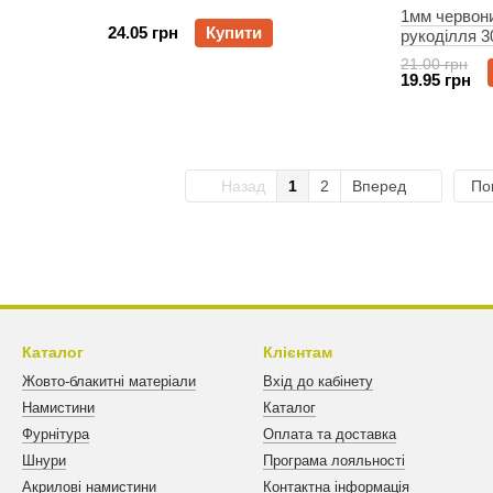
1мм червон
24.05 грн
Купити
рукоділля 
21.00 грн
19.95 грн
Назад
1
2
Вперед
По
Каталог
Клієнтам
Жовто-блакитні матеріали
Вхід до кабінету
Намистини
Каталог
Фурнітура
Оплата та доставка
Шнури
Програма лояльності
Акрилові намистини
Контактна інформація