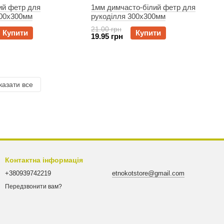
ий фетр для
1мм димчасто-білий фетр для
300x300мм
рукоділля 300x300мм
21.00 грн
Купити
Купити
19.95 грн
казати все
Контактна інформація
+380939742219
etnokotstore@gmail.com
Передзвонити вам?