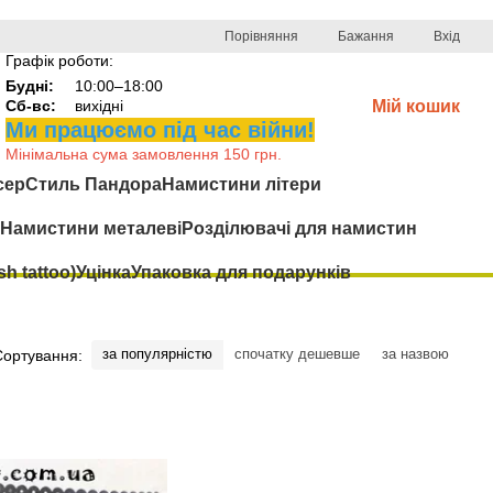
Порівняння
Бажання
Вхід
Графік роботи:
Будні:
10:00–18:00
Сб-вс:
вихідні
Мій кошик
Ми працюємо під час війни!
Мінімальна сума замовлення 150 грн.
сер
Стиль Пандора
Намистини літери
Намистини металеві
Розділювачі для намистин
h tattoo)
Уцінка
Упаковка для подарунків
за популярністю
спочатку дешевше
за назвою
Сортування: