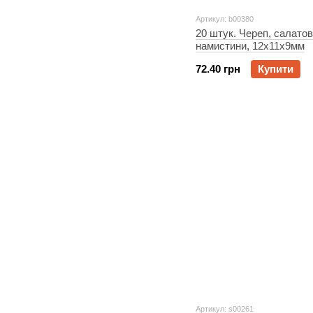
Артикул: b00380
20 штук. Череп, салатов
намистини, 12x11x9мм
72.40 грн
Купити
Артикул: s00261