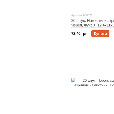
Артикул: b00371
20 штук. Намистини акр
Череп, Фуксія, 12,4x11x
72.40 грн
Купити